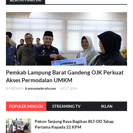
Pemkab Lampung Barat Gandeng OJK Perkuat
Akses Permodalan UMKM
BY REDAKSI
transsumateratv.com
-
Juli 27, 2026
POPULER MINGGU
STREAMING TV
IKLAN
INI
Pekon Tanjung Raya Bagikan BLT-DD Tahap
Pertama Kepada 22 KPM