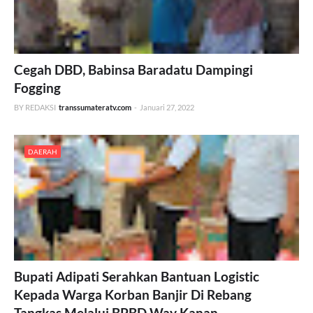
Cegah DBD, Babinsa Baradatu Dampingi
Fogging
BY REDAKSI
transsumateratv.com
-
Januari 27, 2022
DAERAH
Bupati Adipati Serahkan Bantuan Logistic
Kepada Warga Korban Banjir Di Rebang
Tangkas Melalui BPBD Way Kanan