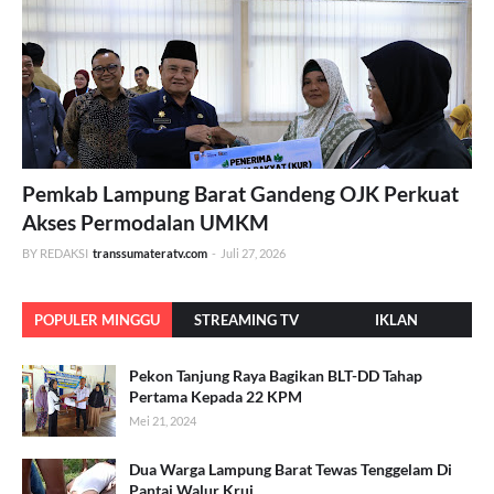
Pemkab Lampung Barat Gandeng OJK Perkuat
Akses Permodalan UMKM
BY REDAKSI
transsumateratv.com
-
Juli 27, 2026
POPULER MINGGU
STREAMING TV
IKLAN
INI
Pekon Tanjung Raya Bagikan BLT-DD Tahap
Pertama Kepada 22 KPM
Mei 21, 2024
Dua Warga Lampung Barat Tewas Tenggelam Di
Pantai Walur Krui