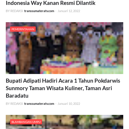
Indonesia Way Kanan Resmi Dilantik
BY REDAKSI
transsumateratv.com
-
Januari 12, 2022
PEMERINTAHAN
Bupati Adipati Hadiri Acara 1 Tahun Pokdarwis
Sunmory Taman Wisata Kuliner, Taman Asri
Baradatu
BY REDAKSI
transsumateratv.com
-
Januari 10, 2022
BLAMBANGAN UMPU