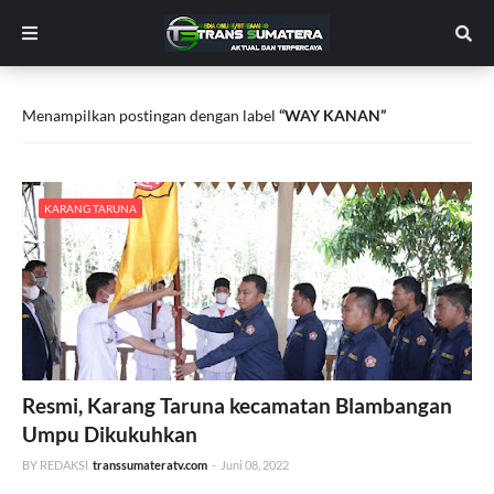
Menampilkan postingan dengan label
WAY KANAN
KARANG TARUNA
Resmi, Karang Taruna kecamatan Blambangan
Umpu Dikukuhkan
BY REDAKSI
transsumateratv.com
-
Juni 08, 2022