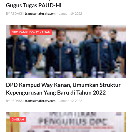
Gugus Tugas PAUD-HI
BY REDAKSI
transsumateratv.com
-
Januari 19, 2022
DPD KAMPUD WAY KANAN
DPD Kampud Way Kanan, Umumkan Struktur
Kepengurusan Yang Baru di Tahun 2022
BY REDAKSI
transsumateratv.com
-
Januari 12, 2022
DAERAH