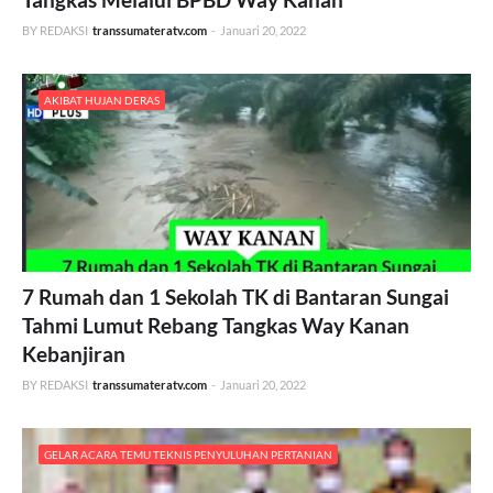
BY REDAKSI
transsumateratv.com
-
Januari 20, 2022
AKIBAT HUJAN DERAS
7 Rumah dan 1 Sekolah TK di Bantaran Sungai
Tahmi Lumut Rebang Tangkas Way Kanan
Kebanjiran
BY REDAKSI
transsumateratv.com
-
Januari 20, 2022
GELAR ACARA TEMU TEKNIS PENYULUHAN PERTANIAN