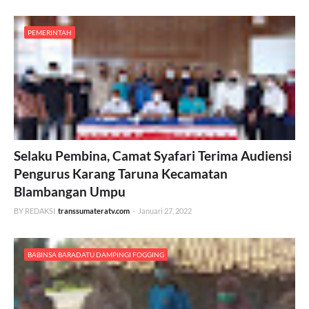
PEMERINTAH
Selaku Pembina, Camat Syafari Terima Audiensi
Pengurus Karang Taruna Kecamatan
Blambangan Umpu
BY REDAKSI
transsumateratv.com
-
Januari 27, 2022
BABINSA BARADATU DAMPINGI FOGGING